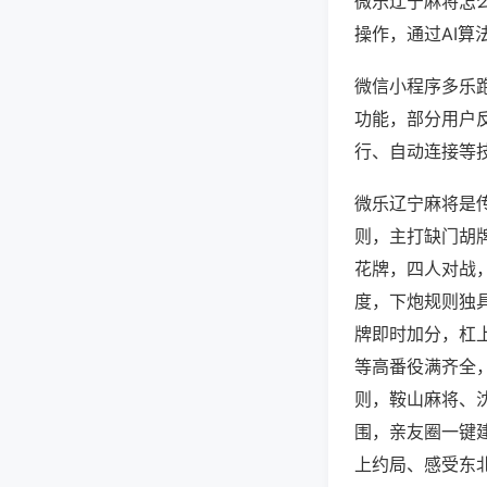
微乐辽宁麻将怎
操作，通过AI算
微信小程序多乐跑
功能，部分用户反
行、自动连接等技
微乐辽宁麻将是
则，主打缺门胡
花牌，四人对战
度，下炮规则独
牌即时加分，杠
等高番役满齐全
则，鞍山麻将、
围，亲友圈一键
上约局、感受东