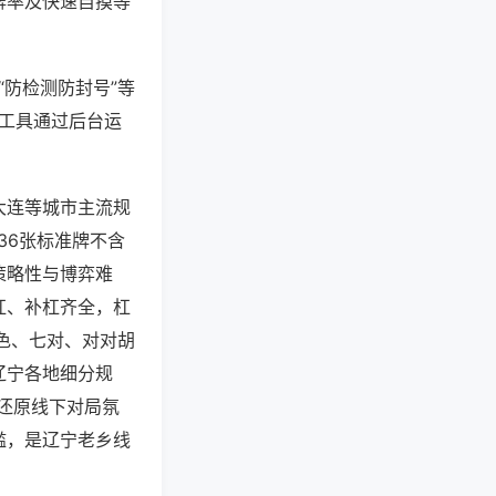
牌率及快速自摸等
“防检测防封号”等
些工具通过后台运
大连等城市主流规
36张标准牌不含
策略性与博弈难
杠、补杠齐全，杠
色、七对、对对胡
辽宁各地细分规
还原线下对局氛
槛，是辽宁老乡线