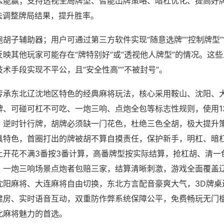
么能赢；支持透视全局牌型、智能出牌策略、暗杠优化、提高好
法调整牌局结果，提升胜率。
胡子辅助器；用户可通过第三方软件实现“随意选牌”“控制牌型”
映其他玩家可能存在“牌特别好”或“透视他人牌型”的情况。这
术手段实现不平公，且“安全性高”“不被封号”。
传承东北辽沈地区特色的经典麻将玩法，核心采用鞍山、沈阳、
牌、可碰可杠不可吃、一炮三响、点炮全包等标志性规则，使用1
，逆时针行牌，胡牌必须缺一门花色，杜绝三色全胡，极大提升
具特色，首圈打出的牌被胡不算自摸责任，保护新手，明杠、暗
上开花不满3番按3番计算，高番牌型按实际结算，抢杠胡、清一
，一炮三响场景点炮者包赔三家，结算清晰刺激，游戏全面覆盖
沈阳麻将、大连麻将自由切换，东北方言配音豪爽大气，3D牌桌
建房、实时语音互动，双重防作弊系统保障公平，免费畅玩无门
北麻将魅力的首选。