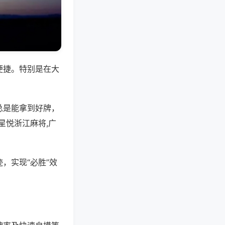
便捷。特别是在大
总是能拿到好牌，
星悦浙江麻将,广
，实现“必胜”效
。