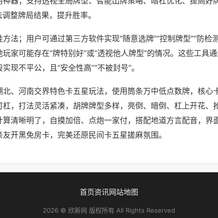
用神器；支持透视全局牌型、智能出牌策略、暗杠优化、提高好
法调整牌局结果，提升胜率。
方法；用户可通过第三方软件实现“随意选牌”“控制牌型”“防检
玩家可能存在“牌特别好”或“透视他人牌型”的情况。这些工具
实现不平公，且“安全性高”“不被封号”。
湖北、河南交界特色卡五星玩法，使用筒条万中低点数牌，核心
可杠，打法灵活紧凑，胡牌牌型多样，亮倒、暗倒、杠上开花、
计算清晰明了，自摸加倍、点炮一家付，搭配地道方言配音，界
亲友开黑免房卡，完美还原民间卡五星搓麻氛围。
首页
资讯
网站地图
2026 © 欣新网 版权所有 All Rights Reserved