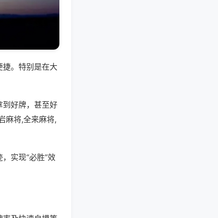
便捷。特别是在大
拿到好牌，甚至好
麻将,全来麻将,
，实现“必胜”效
。