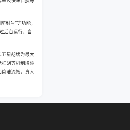
牌率及快速自摸等
测防封号”等功能，
通过后台运行、自
卡五星胡牌为最大
抢杠胡等机制增添
面简洁流畅，真人