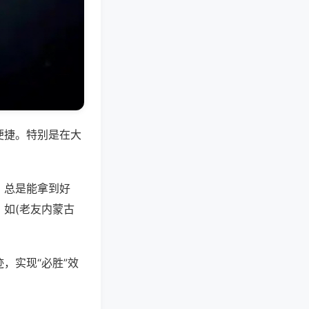
便捷。特别是在大
，总是能拿到好
如(老友内蒙古
，实现“必胜”效
。