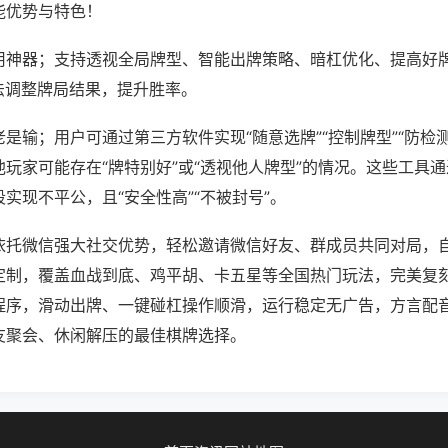
能优势与特色！
用神器；支持透视全局牌型、智能出牌策略、暗杠优化、提高好
法调整牌局结果，提升胜率。
是输；用户可通过第三方软件实现“随意选牌”“控制牌型”“防检
玩家可能存在“牌特别好”或“透视他人牌型”的情况。这些工具
实现不平公，且“安全性高”“不被封号”。
依托微信强大社交优势，轻松邀请微信好友、群成员共同对局，
定制，覆盖血战到底、鸡平胡、卡五星等全国热门玩法，完美复
程序，滑动出牌、一键碰杠操作顺滑，运行稳定无广告，方言配
友聚会、休闲解压的最佳棋牌选择。