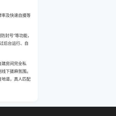
牌率及快速自摸等
测防封号”等功能，
通过后台运行、自
自建房间完全私
刻线下搓麻氛围。
音地道，真人匹配