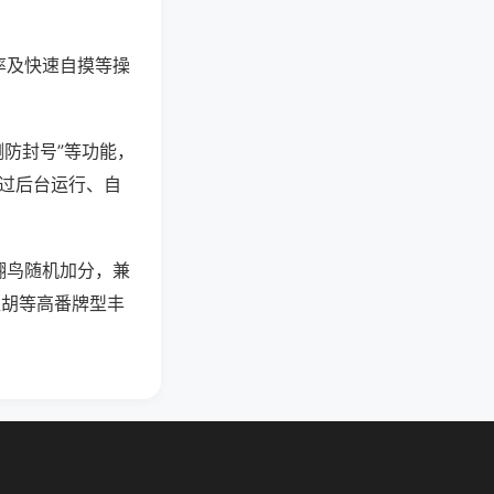
率及快速自摸等操
测防封号”等功能，
通过后台运行、自
翻鸟随机加分，兼
碰胡等高番牌型丰