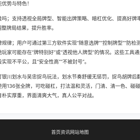
能优势与特色！
挂吗；支持透视全局牌型、智能出牌策略、暗杠优化、提高好牌
调整牌局结果，提升胜率。
规律；用户可通过第三方软件实现“随意选牌”“控制牌型”“防检
玩家可能存在“牌特别好”或“透视他人牌型”的情况。这些工具
实现不平公，且“安全性高”“不被封号”。
打银川划水与吴忠捉鸟玩法，划水节奏舒缓无惩罚，捉鸟胡牌后
使用136张全牌，可吃碰杠，打法温和灵活，门清、清一色、碰
音朴实厚重，界面清爽大气，真人公平对战。
首页
资讯
网站地图