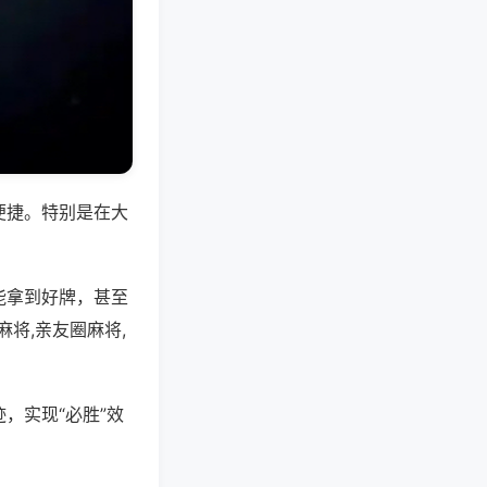
便捷。特别是在大
能拿到好牌，甚至
将,亲友圈麻将,
，实现“必胜”效
。