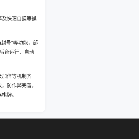
率及快速自摸等操
防封号”等功能，部
过后台运行、自动
级加倍等机制齐
效，防作弊完善，
选棋牌。