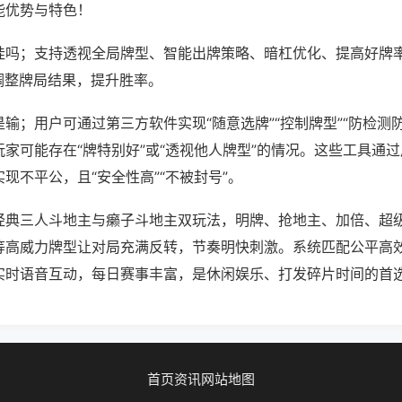
能优势与特色！
挂吗；支持透视全局牌型、智能出牌策略、暗杠优化、提高好牌
调整牌局结果，提升胜率。
输；用户可通过第三方软件实现“随意选牌”“控制牌型”“防检测
家可能存在“牌特别好”或“透视他人牌型”的情况。这些工具通
现不平公，且“安全性高”“不被封号”。
经典三人斗地主与癞子斗地主双玩法，明牌、抢地主、加倍、超
等高威力牌型让对局充满反转，节奏明快刺激。系统匹配公平高
实时语音互动，每日赛事丰富，是休闲娱乐、打发碎片时间的首
首页
资讯
网站地图