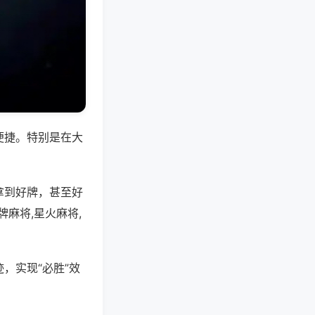
便捷。特别是在大
拿到好牌，甚至好
麻将,星火麻将,
，实现“必胜”效
。