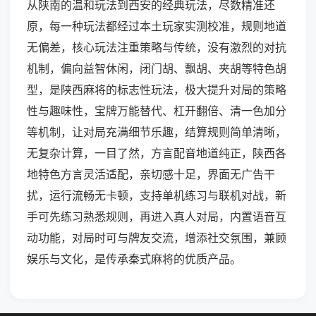
从陕南的温和玩法到西安的经典玩法，尽数精准还
原，每一种玩法都经过本土玩家实测校准，规则地道
无偏差，核心玩法注重策略与传统，没有激烈的对抗
机制，偏向益智休闲，闭门胡、飘胡、夹胡等特色胡
型，是陕西麻将的标志性玩法，极大提升对局的策略
性与趣味性，宝牌万能替代、杠开翻倍、清一色加分
等机制，让对局充满细节乐趣，结算规则简单清晰，
无复杂计算，一目了然，方言配音地道纯正，陕西各
地特色方言灵活适配，亲切感十足，界面无广告干
扰，运行流畅无卡顿，支持单机练习与联机对战，新
手可先练习熟悉规则，再进入真人对局，内置语音互
动功能，对局时可与牌友交流，增添社交氛围，兼顾
娱乐与文化，是传承秦式麻将的优质产品。