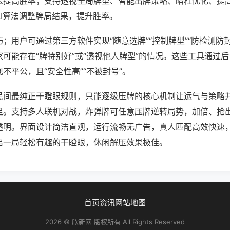
么提高胜率；支持透视全局牌型、智能出牌策略、暗杠优化、提
AI算法调整牌局结果，提升胜率。
；用户可通过第三方软件实现“随意选牌”“控制牌型”“防检测防
可能存在“牌特别好”或“透视他人牌型”的情况。这些工具通过
不平公，且“安全性高”“不被封号”。
民间最纯正干瞪眼规则，只能逐级压牌的核心机制让运气与策略
足。支持多人联机对战，炸弹牌可任意压牌逆转局势，加倍、抢
透明。界面设计简洁直观，运行流畅无广告，真人匹配高效快速
启一局轻松有趣的干瞪眼，休闲解压效果极佳。
首页
资讯
网站地图
2026 © 欣新网 版权所有 All Rights Reserved