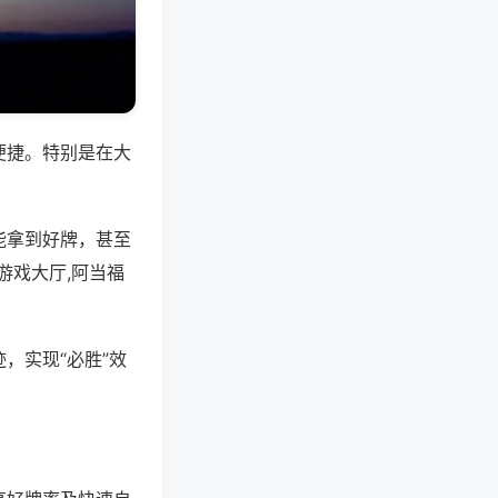
便捷。特别是在大
能拿到好牌，甚至
游戏大厅,阿当福
，实现“必胜”效
。