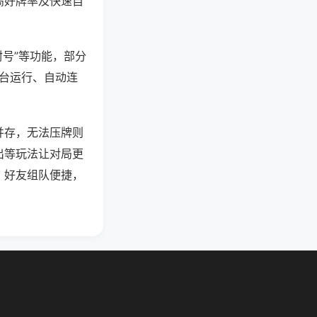
高好牌率及快速自
封号”等功能，部分
后台运行、自动连
并存，无法压牌则
出等玩法让对局更
，好友组队便捷，