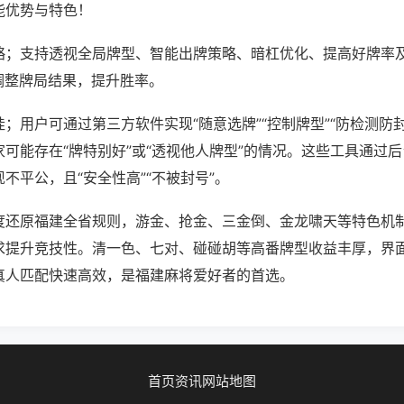
能优势与特色！
略；支持透视全局牌型、智能出牌策略、暗杠优化、提高好牌率
调整牌局结果，提升胜率。
；用户可通过第三方软件实现“随意选牌”“控制牌型”“防检测防
可能存在“牌特别好”或“透视他人牌型”的情况。这些工具通过
不平公，且“安全性高”“不被封号”。
度还原福建全省规则，游金、抢金、三金倒、金龙啸天等特色机
求提升竞技性。清一色、七对、碰碰胡等高番牌型收益丰厚，界
真人匹配快速高效，是福建麻将爱好者的首选。
首页
资讯
网站地图