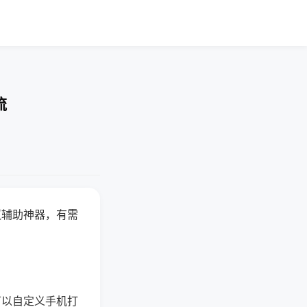
流
赢辅助神器，有需
可以自定义手机打