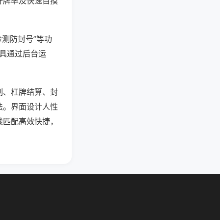
好牌率及快速自摸
检测防封号”等功
工具通过后台运
制、杠牌结算、封
法。界面设计人性
线匹配高效快捷，