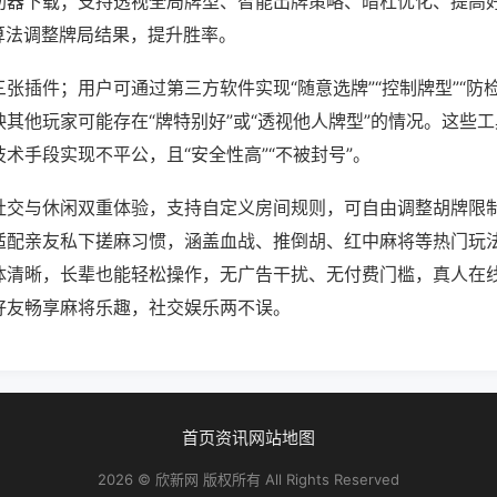
助器下载；支持透视全局牌型、智能出牌策略、暗杠优化、提高
算法调整牌局结果，提升胜率。
张插件；用户可通过第三方软件实现“随意选牌”“控制牌型”“防
其他玩家可能存在“牌特别好”或“透视他人牌型”的情况。这些
术手段实现不平公，且“安全性高”“不被封号”。
社交与休闲双重体验，支持自定义房间规则，可自由调整胡牌限
适配亲友私下搓麻习惯，涵盖血战、推倒胡、红中麻将等热门玩
体清晰，长辈也能轻松操作，无广告干扰、无付费门槛，真人在
好友畅享麻将乐趣，社交娱乐两不误。
首页
资讯
网站地图
2026 © 欣新网 版权所有 All Rights Reserved