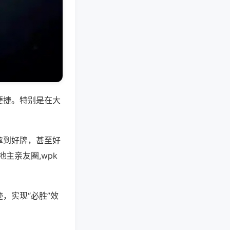
便捷。特别是在大
拿到好牌，甚至好
主亲友圈,wpk
，实现“必胜”效
。