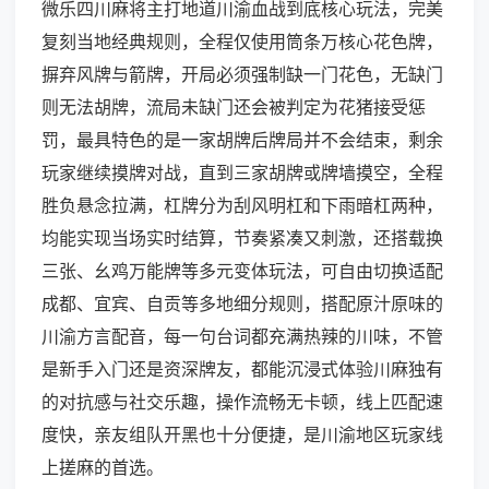
微乐四川麻将主打地道川渝血战到底核心玩法，完美
复刻当地经典规则，全程仅使用筒条万核心花色牌，
摒弃风牌与箭牌，开局必须强制缺一门花色，无缺门
则无法胡牌，流局未缺门还会被判定为花猪接受惩
罚，最具特色的是一家胡牌后牌局并不会结束，剩余
玩家继续摸牌对战，直到三家胡牌或牌墙摸空，全程
胜负悬念拉满，杠牌分为刮风明杠和下雨暗杠两种，
均能实现当场实时结算，节奏紧凑又刺激，还搭载换
三张、幺鸡万能牌等多元变体玩法，可自由切换适配
成都、宜宾、自贡等多地细分规则，搭配原汁原味的
川渝方言配音，每一句台词都充满热辣的川味，不管
是新手入门还是资深牌友，都能沉浸式体验川麻独有
的对抗感与社交乐趣，操作流畅无卡顿，线上匹配速
度快，亲友组队开黑也十分便捷，是川渝地区玩家线
上搓麻的首选。