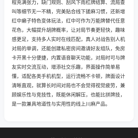
程充满张力，缺门规则、刮风下雨杠牌结算、流局查
叫等细节无一不精，完美贴合线下搓麻习惯，还新增
红中癞子特色变体玩法，红中可作为万能牌替代任意
花色，大幅提升胡牌概率，让对局节奏更轻快，趣味
感更足，支持多人实时在线匹配，真人对战告别人机
对局的单调，还能创建私密房间邀请好友组队，免房
卡开黑十分便捷，内置语音聊天功能，对局时可与牌
友实时交流互动，增添社交乐趣，界面操作简单易
懂，适配各类手机机型，运行流畅不卡顿，牌面设计
清晰直观，就算长时间对局也不会觉得视觉疲劳，兼
顾娱乐性与竞技性，既能休闲解压，也能比拼牌技，
是一款兼具地道性与实用性的线上川麻产品。