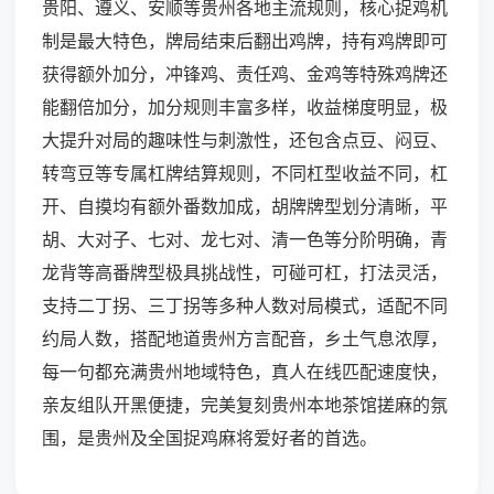
贵阳、遵义、安顺等贵州各地主流规则，核心捉鸡机
制是最大特色，牌局结束后翻出鸡牌，持有鸡牌即可
获得额外加分，冲锋鸡、责任鸡、金鸡等特殊鸡牌还
能翻倍加分，加分规则丰富多样，收益梯度明显，极
大提升对局的趣味性与刺激性，还包含点豆、闷豆、
转弯豆等专属杠牌结算规则，不同杠型收益不同，杠
开、自摸均有额外番数加成，胡牌牌型划分清晰，平
胡、大对子、七对、龙七对、清一色等分阶明确，青
龙背等高番牌型极具挑战性，可碰可杠，打法灵活，
支持二丁拐、三丁拐等多种人数对局模式，适配不同
约局人数，搭配地道贵州方言配音，乡土气息浓厚，
每一句都充满贵州地域特色，真人在线匹配速度快，
亲友组队开黑便捷，完美复刻贵州本地茶馆搓麻的氛
围，是贵州及全国捉鸡麻将爱好者的首选。