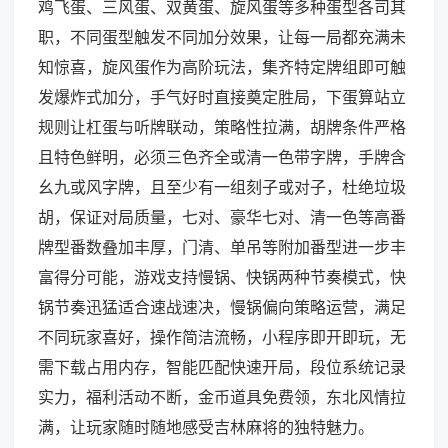
鸡飞蛋、三风蛋、双黄蛋、旋风蛋等多种蛋型各司其
职，不同蛋型触发不同加分效果，让每一局都充满未
知惊喜，旋风蛋作为高阶玩法，集齐特定牌组即可触
发爆炸式加分，手气好时直接奠定胜局，下蛋算站立
规则让杠蛋与听牌联动，策略性拉满，胡牌条件严格
且特色鲜明，必须三色齐全或清一色带字牌，手牌含
幺九或风字牌，且至少有一组刻子或对子，杜绝垃圾
胡，保证对局质量，七对、豪华七对、清一色等高番
牌型番数叠加丰厚，门清、单吊等附加番型进一步丰
富得分可能，游戏支持慢锅、快锅两种节奏模式，快
锅节奏迅猛适合速战速决，慢锅偏向策略运营，满足
不同玩家喜好，操作简洁流畅，小程序即开即玩，无
需下载占用内存，智能匹配快速开局，段位系统记录
实力，福利活动不断，金币道具免费领，东北风情拉
满，让玩家随时随地感受吉林麻将的独特魅力。