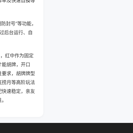
牌率及快速自摸等
测防封号”等功能，
通过后台运行、自
牌，红中作为固定
才能胡牌，开口
性要求，胡牌牌型
底捞月等高阶玩法
配快速稳定，亲友
性。