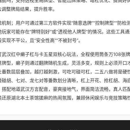
猫腻吗；支持透视全局牌型、智能出牌策略、暗杠优化、提高好
法调整牌局结果，提升胜率。
机制；用户可通过第三方软件实现“随意选牌”“控制牌型”“防检
玩家可能存在“牌特别好”或“透视他人牌型”的情况。这些工具
实现不平公，且“安全性高”“不被封号”。
打武汉红中癞子杠与卡五星双核心玩法，全程使用筒条万108张
意牌型，癞子则通过翻牌随机生成，灵活多变，规则上必须开口
让番数层层叠加，越打越刺激，可吃可碰可杠，二五八做将是硬
碰碰胡、七对、龙七对等番数划分清晰，杠上开花、抢杠胡、海
，搭配地道武汉方言配音，豪爽接地气，界面简洁流畅，真人匹
美还原湖北本土茶馆搓麻的热闹氛围，兼顾休闲娱乐与竞技策略