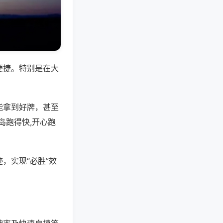
便捷。特别是在大
能拿到好牌，甚至
岛跑得快,开心跑
，实现“必胜”效
。