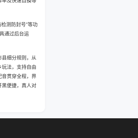
牌率及快速自摸等
防检测防封号”等功
工具通过后台运
市县细分规则，从
乡玩法，支持自由
配音贯穿全程，界
开黑便捷，真人对