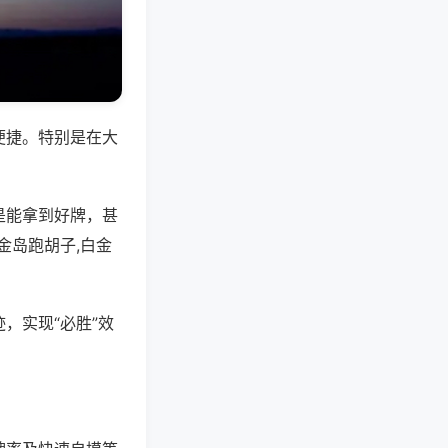
便捷。特别是在大
是能拿到好牌，甚
金岛跑胡子,白金
，实现“必胜”效
。