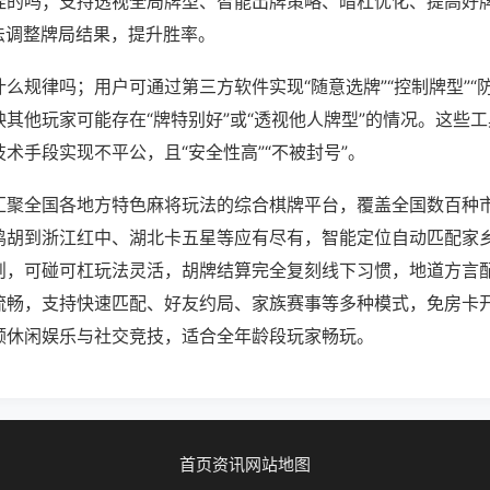
挂的吗；支持透视全局牌型、智能出牌策略、暗杠优化、提高好
法调整牌局结果，提升胜率。
么规律吗；用户可通过第三方软件实现“随意选牌”“控制牌型”“
其他玩家可能存在“牌特别好”或“透视他人牌型”的情况。这些
术手段实现不平公，且“安全性高”“不被封号”。
汇聚全国各地方特色麻将玩法的综合棋牌平台，覆盖全国数百种
鸡胡到浙江红中、湖北卡五星等应有尽有，智能定位自动匹配家
则，可碰可杠玩法灵活，胡牌结算完全复刻线下习惯，地道方言
流畅，支持快速匹配、好友约局、家族赛事等多种模式，免房卡
顾休闲娱乐与社交竞技，适合全年龄段玩家畅玩。
首页
资讯
网站地图