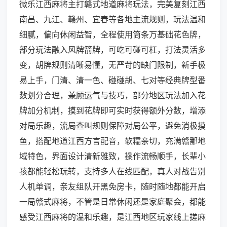
微乐江西麻将主打赣式地道麻将玩法，完美复刻江西
南昌、九江、赣州、宜春等各地主流规则，玩法温和
细腻，偏向休闲益智，全程使用筒条万基础花色牌，
部分玩法融入风牌箭牌，可吃可碰可杠，打法灵活多
变，胡牌规则清晰易懂，无严苛的缺门限制，新手极
易上手，门清、清一色、碰碰胡、七对等经典牌型番
数划分合理，兼顾运气与技巧，部分地区玩法加入花
牌加分机制，摸到花牌即可实时获得额外分数，增添
对局乐趣，流局查叫规则保障对局公平，避免消极摸
鱼，搭配地道江西方言配音，软糯亲切，充满赣鄱地
域特色，界面设计清新雅致，操作流畅顺手，长辈小
孩都能轻松玩转，支持多人在线匹配，真人对战告别
人机单调，亲友组队开黑免房卡，随时随地都能开启
一局赣式麻将，不管是日常休闲还是家庭聚会，都能
感受江西麻将的温和乐趣，是江西地区玩家线上搓麻