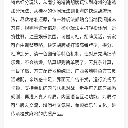
特色细分玩法，从南宁的精简胡牌玩法到柳州的逮鸡
加分玩法，从桂林的休闲玩法到北海的快速胡牌玩
法，尽数精准还原，每一种玩法都贴合当地民间搓麻
习惯，规则地道无偏差，核心玩法主打轻松休闲，对
抗性弱，注重娱乐氛围，可碰可杠，胡牌灵活，玩家
可自由调整策略，快速胡牌或打造高番牌型，捉分、
杠牌加分、清一色翻倍等特色机制，让对局充满细节
乐趣，不会枯燥，结算规则简单明了，无复杂计算，
一目了然，方言配音地道纯正，广西各地特色方言灵
活适配，亲切感十足，界面无广告干扰，运行流畅无
卡顿，支持单机练习与联机对战，新手可先练习熟悉
规则，再进入真人对局，内置语音互动功能，对局时
可与牌友交流，增添社交氛围，兼顾娱乐与文化，是
传承桂式麻将的优质产品。