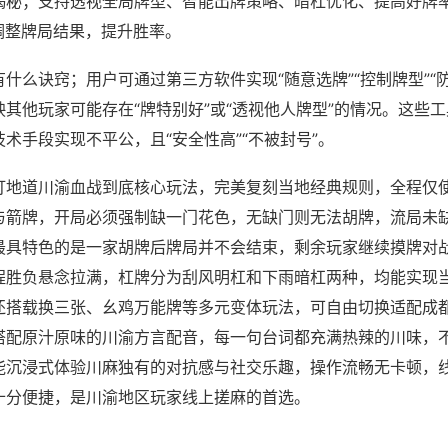
揭秘；支持透视全局牌型、智能出牌策略、暗杠优化、提高好牌
调整牌局结果，提升胜率。
什么诀窍；用户可通过第三方软件实现“随意选牌”“控制牌型”“
其他玩家可能存在“牌特别好”或“透视他人牌型”的情况。这些
术手段实现不平公，且“安全性高”“不被封号”。
打地道川渝血战到底核心玩法，完美复刻当地经典规则，全程仅
与箭牌，开局必须强制缺一门花色，无缺门则无法胡牌，流局未
最具特色的是一家胡牌后牌局并不会结束，剩余玩家继续摸牌对
程胜负悬念拉满，杠牌分为刮风明杠和下雨暗杠两种，均能实现
还搭载换三张、幺鸡万能牌等多元变体玩法，可自由切换适配成
搭配原汁原味的川渝方言配音，每一句台词都充满热辣的川味，
能沉浸式体验川麻独有的对抗感与社交乐趣，操作流畅无卡顿，
十分便捷，是川渝地区玩家线上搓麻的首选。