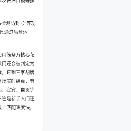
率及快速自摸等操
防检测防封号”等功
工具通过后台运
使用筒条万核心花
缺门还会被判定为
战，直到三家胡牌
当场实时结算，节
都、宜宾、自贡等
不管是新手入门还
线上匹配速度快，