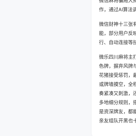
微信麻将骗局大
作，通过AI算法
微信财神十三张有
能，部分用户反映
行、自动连接等技
微乐四川麻将主
色牌，摒弃风牌
花猪接受惩罚，
或牌墙摸空，全
奏紧凑又刺激，
多地细分规则，
是资深牌友，都
亲友组队开黑也