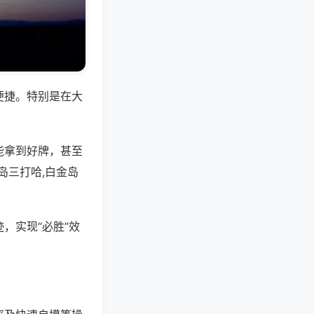
便捷。特别是在大
能拿到好牌，甚至
岛三打哈,白金岛
，实现“必胜”效
。