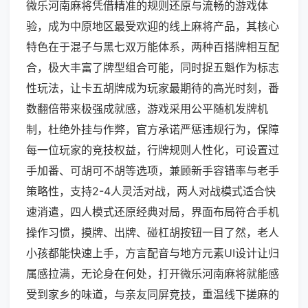
微乐河南麻将凭借精准的规则还原与流畅的游戏体
验，成为中原地区最受欢迎的线上麻将产品，其核心
特色在于混子与黑七双万能体系，两种百搭牌相互配
合，极大丰富了牌型组合可能，同时捉五魁作为标志
性玩法，让卡五胡牌成为玩家最期待的高光时刻，番
数翻倍带来极强成就感，游戏采用公平随机发牌机
制，杜绝外挂与作弊，官方承诺严惩违规行为，保障
每一位玩家的竞技权益，行牌规则人性化，可设置过
手加番、可胡可不胡等选项，兼顾新手容错率与老手
策略性，支持2-4人灵活对战，两人对战模式适合快
速消遣，四人模式还原经典对局，界面布局符合手机
操作习惯，摸牌、出牌、碰杠胡按钮一目了然，老人
小孩都能快速上手，方言配音与地方元素UI设计让归
属感拉满，无论身在何处，打开微乐河南麻将就能感
受到家乡的味道，与亲友同屏竞技，重温线下搓麻的