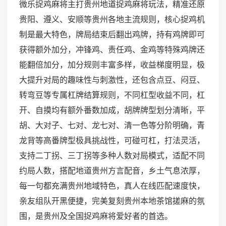
微乐捉鸡麻将主打贵州地道捉鸡麻将玩法，精准还原
贵阳、遵义、安顺等贵州各地主流规则，核心捉鸡机
制是最大特色，牌局结束后翻出鸡牌，持有鸡牌即可
获得额外加分，冲锋鸡、责任鸡、金鸡等特殊鸡牌还
能翻倍加分，加分规则丰富多样，收益梯度明显，极
大提升对局的趣味性与刺激性，还包含点豆、闷豆、
转弯豆等专属杠牌结算规则，不同杠型收益不同，杠
开、自摸均有额外番数加成，胡牌牌型划分清晰，平
胡、大对子、七对、龙七对、清一色等分阶明确，青
龙背等高番牌型极具挑战性，可碰可杠，打法灵活，
支持二丁拐、三丁拐等多种人数对局模式，适配不同
约局人数，搭配地道贵州方言配音，乡土气息浓厚，
每一句都充满贵州地域特色，真人在线匹配速度快，
亲友组队开黑便捷，完美复刻贵州本地茶馆搓麻的氛
围，是贵州及全国捉鸡麻将爱好者的首选。