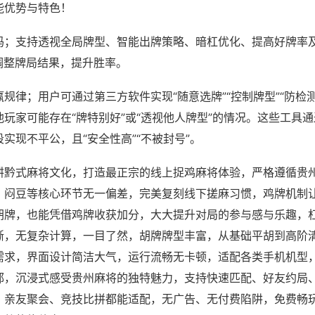
能优势与特色！
吗；支持透视全局牌型、智能出牌策略、暗杠优化、提高好牌率
调整牌局结果，提升胜率。
规律；用户可通过第三方软件实现“随意选牌”“控制牌型”“防检
玩家可能存在“牌特别好”或“透视他人牌型”的情况。这些工具
实现不平公，且“安全性高”“不被封号”。
耕黔式麻将文化，打造最正宗的线上捉鸡麻将体验，严格遵循贵
、闷豆等核心环节无一偏差，完美复刻线下搓麻习惯，鸡牌机制
胡牌，也能凭借鸡牌收获加分，大大提升对局的参与感与乐趣，
晰，无复杂计算，一目了然，胡牌牌型丰富，从基础平胡到高阶
需求，界面设计简洁大气，运行流畅无卡顿，适配各类手机机型
郁，沉浸式感受贵州麻将的独特魅力，支持快速匹配、好友约局
、亲友聚会、竞技比拼都能适配，无广告、无付费陷阱，免费畅