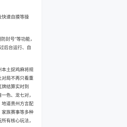
及快速自摸等操
测防封号”等功能，
通过后台运行、自
州本土捉鸡麻将规
让对局不再只看重
杠牌结算实时到
清一色、龙七对，
，地道贵州方言配
、家族赛事等多种
玩所有核心玩法，