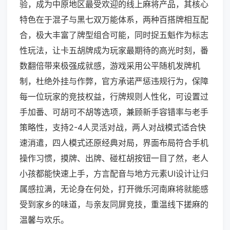
验，成为中原地区最受欢迎的线上麻将产品，其核心
特色在于混子与黑七双万能体系，两种百搭牌相互配
合，极大丰富了牌型组合可能，同时捉五魁作为标志
性玩法，让卡五胡牌成为玩家最期待的高光时刻，番
数翻倍带来极强成就感，游戏采用公平随机发牌机
制，杜绝外挂与作弊，官方承诺严惩违规行为，保障
每一位玩家的竞技权益，行牌规则人性化，可设置过
手加番、可胡可不胡等选项，兼顾新手容错率与老手
策略性，支持2-4人灵活对战，两人对战模式适合快
速消遣，四人模式还原经典对局，界面布局符合手机
操作习惯，摸牌、出牌、碰杠胡按钮一目了然，老人
小孩都能快速上手，方言配音与地方元素UI设计让归
属感拉满，无论身在何处，打开微乐河南麻将就能感
受到家乡的味道，与亲友同屏竞技，重温线下搓麻的
温馨与欢乐。